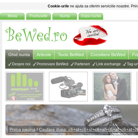
Cookie-urile
ne ajuta sa oferim serviciile noastre. Prin
Moda
Frumusete
Nunta
Dupa nunta
Ghid nunta
Articole
Texte BeWed
Consiliere BeWed
Fo
Despre noi
Promovare BeWed
Parteneri
Link exchange
Tag-ur
Prima pagina
/
Cautare dupa: c6+af+c6+af+c6+af+c6+af+c6+af+c
cautare