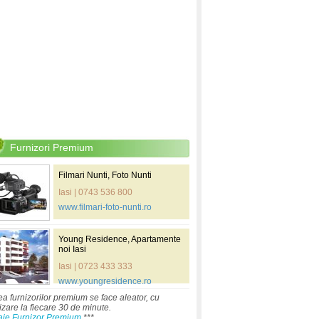
Furnizori Premium
Filmari Nunti, Foto Nunti
Iasi | 0743 536 800
www.filmari-foto-nunti.ro
Young Residence, Apartamente
noi Iasi
Iasi | 0723 433 333
www.youngresidence.ro
ea furnizorilor premium se face aleator, cu
izare la fiecare 30 de minute.
aje Furnizor Premium
***