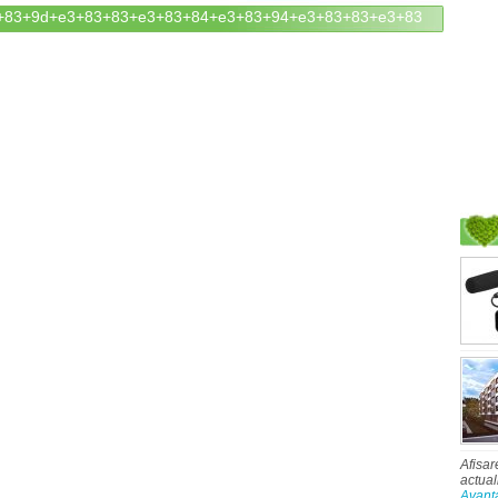
: e3+83+9d+e3+83+83+e3+83+84+e3+83+94+e3+83+83+e3+83
Afisar
actual
Avant