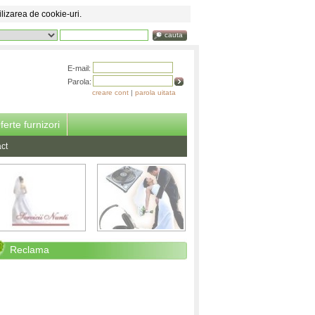
ilizarea de cookie-uri.
cauta
E-mail:
Parola:
creare cont
|
parola uitata
ferte furnizori
ct
Reclama