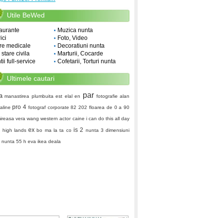
Utile BeWed
aurante
Muzica nunta
ici
Foto, Video
re medicale
Decoratiuni nunta
i stare civila
Marturii, Cocarde
ii full-service
Cofetarii, Torturi nunta
Ultimele cautari
par
a
manastirea plumbuita
est
elal
en
fotografie
alan
pro 4
aline
fotograf corporate
82 202
floarea
de 0 a 90
mireasa vera wang
western actor caine
i can do this all day
ex
is 2
e
high lands
bo ma la ta co
nunta 3 dimensiuni
a nunta
55
h eva
ikea
deala