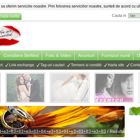
sa oferim serviciile noastre. Prin folosirea serviciilor noastre, sunteti de acord cu ut
Cauta in
Dupa nunta
Consiliere BeWed
Foto & Video
Anunturi
Furnizori nunti
O
ri
Link exchange
Tag-uri cautari
Termeni si conditii
Harta site
Conta
9d+e3+83+83+e3+83+84+e3+83+94+e3+83+83+e3+83
/ Rezultate