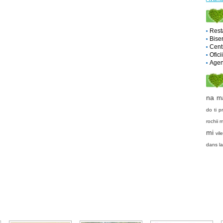
Rest
Biser
Cent
Ofici
Agent
na
m
do ti
pr
rochii 
mi
vil
dans l