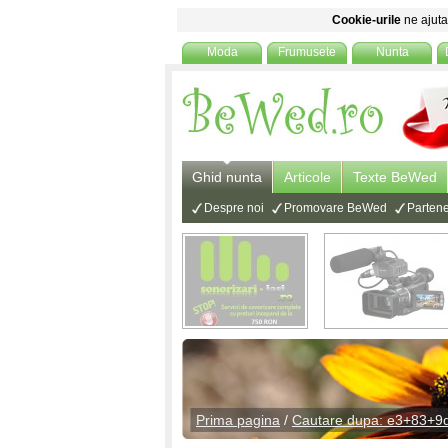
Cookie-urile
ne ajuta 
Moda
Frumusete
Nunta
Ghid nunta
Articole
Texte BeWed
Despre noi
Promovare BeWed
Partene
Prima pagina
/
Cautare dupa: e3+83+
cautare