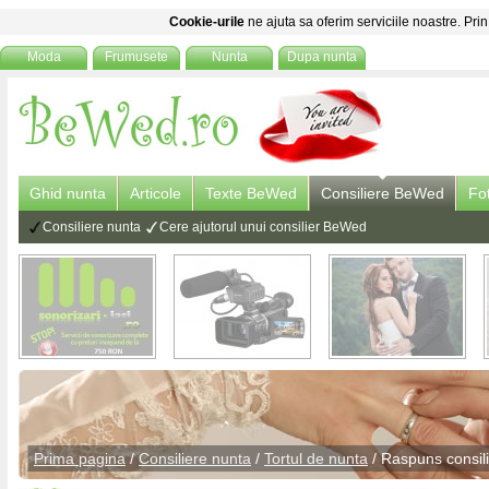
Cookie-urile
ne ajuta sa oferim serviciile noastre. Prin
Moda
Frumusete
Nunta
Dupa nunta
Ghid nunta
Articole
Texte BeWed
Consiliere BeWed
Fo
Consiliere nunta
Cere ajutorul unui consilier BeWed
Prima pagina
/
Consiliere nunta
/
Tortul de nunta
/ Raspuns
consil