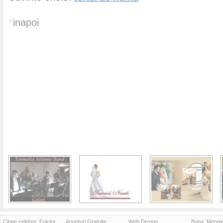
inapoi
Citate celebre, Folclor
Anunturi Gratuite
Web Design
Bona, Menaj