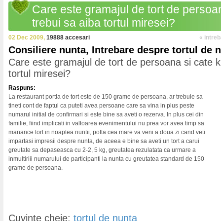
Care este gramajul de tort de persoan
trebui sa aiba tortul miresei?
02 Dec 2009,
19888 accesari
« intre
Consiliere nunta, Intrebare despre tortul de 
Care este gramajul de tort de persoana si cate k
tortul miresei?
Raspuns:
La restaurant portia de tort este de 150 grame de persoana, ar trebuie sa
tineti cont de faptul ca puteti avea persoane care sa vina in plus peste
numarul initial de confirmari si este bine sa aveti o rezerva. In plus cei din
familie, fiind implicati in valtoarea evenimentului nu prea vor avea timp sa
manance tort in noaptea nuntii, pofta cea mare va veni a doua zi cand veti
impartasi impresii despre nunta, de aceea e bine sa aveti un tort a carui
greutate sa depaseasca cu 2-2, 5 kg, greutatea rezulatata ca urmare a
inmultiriii numarului de participanti la nunta cu greutatea standard de 150
grame de persoana.
Cuvinte cheie:
tortul de nunta