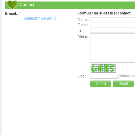
Contact
Formular de sugestii si contact:
E-mail:
contact[@]bewed.ro
Nume:
E-mail:
Tel:
Mesaj :
(introduce
Cod:
Trimite
Reset