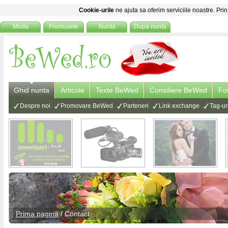
Cookie-urile
ne ajuta sa oferim serviciile noastre. Prin
Moda
Frumusete
Nunta
Dupa nunta
Ghid nunta
Articole
Texte BeWed
Consiliere BeWed
Fo
Despre noi
Promovare BeWed
Parteneri
Link exchange
Tag-ur
Prima pagina
/
Contact