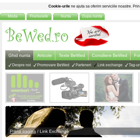
Cookie-urile
ne ajuta sa oferim serviciile noastre. Prin
Moda
Frumusete
Nunta
Dupa nunta
Ghid nunta
Articole
Texte BeWed
Consiliere BeWed
Fo
Despre noi
Promovare BeWed
Parteneri
Link exchange
Tag-ur
Prima pagina
/ Link Exchange