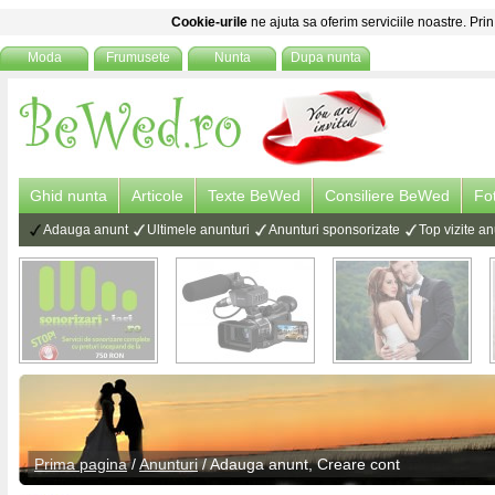
Cookie-urile
ne ajuta sa oferim serviciile noastre. Prin
Moda
Frumusete
Nunta
Dupa nunta
Ghid nunta
Articole
Texte BeWed
Consiliere BeWed
Fo
Adauga anunt
Ultimele anunturi
Anunturi sponsorizate
Top vizite an
Prima pagina
/
Anunturi
/ Adauga anunt, Creare cont