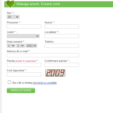
Adauga anunt, Creare cont
Sex * :
Prenume * :
Nume * :
Judet * :
Localitate * :
Data nasterii * :
Telefon :
Adresa de e-mail * :
Parola
* :
Confirmare parola * :
(minim 6 caractere)
Cod siguranta * :
Am citit si inteleg
termenii si conditiile
INREGISTRARE