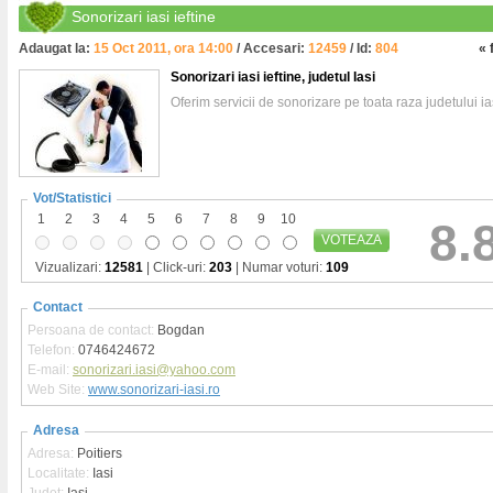
Sonorizari iasi ieftine
Adaugat la:
15 Oct 2011, ora 14:00
/ Accesari:
12459
/ Id:
804
« 
Sonorizari iasi ieftine
, judetul Iasi
Oferim servicii de sonorizare pe toata raza judetului ias
Vot/Statistici
1
2
3
4
5
6
7
8
9
10
8.
VOTEAZA
Vizualizari:
12581
| Click-uri:
203
| Numar voturi:
109
Contact
Persoana de contact:
Bogdan
Telefon:
0746424672
E-mail:
sonorizari.iasi@yahoo.com
Web Site:
www.sonorizari-iasi.ro
Adresa
Adresa:
Poitiers
Localitate:
Iasi