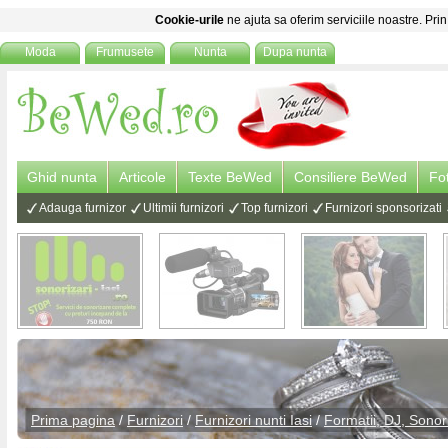
Cookie-urile
ne ajuta sa oferim serviciile noastre. Prin
Moda
Frumusete
Nunta
Dupa nunta
Ghid nunta
Articole
Texte BeWed
Consiliere BeWed
Fo
Adauga furnizor
Ultimii furnizori
Top furnizori
Furnizori sponsorizati
Prima pagina
/
Furnizori
/
Furnizori nunti Iasi
/
Formatii, DJ, Sonor