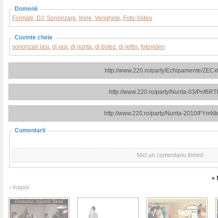
Domenii
Formatii, DJ, Sonorizare
,
Inele, Verighete
,
Foto-Video
Cuvinte cheie
sonorizari iasi
,
dj iasi
,
dj nunta
,
dj botez
,
dj ieftin
,
fotovideo
http://www.220.ro/party/Echipamente/ZECx
http://www.220.ro/party/Nunta-03/Pnf6RT
http://www.220.ro/party/Nunta-2010/FYmN
Comentarii
Nici un comentariu trimis!
« 
inapoi