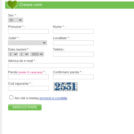
Creare cont
Sex * :
Prenume * :
Nume * :
Judet * :
Localitate * :
Data nasterii * :
Telefon :
Adresa de e-mail * :
Parola
* :
Confirmare parola * :
(minim 6 caractere)
Cod siguranta * :
Am citit si inteleg
termenii si conditiile
INREGISTRARE