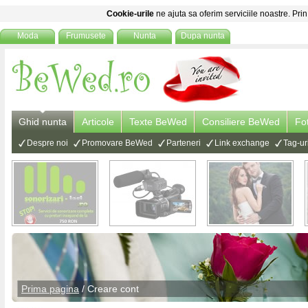
Cookie-urile
ne ajuta sa oferim serviciile noastre. Prin
Moda
Frumusete
Nunta
Dupa nunta
Ghid nunta
Articole
Texte BeWed
Consiliere BeWed
Fo
Despre noi
Promovare BeWed
Parteneri
Link exchange
Tag-ur
Prima pagina
/ Creare cont