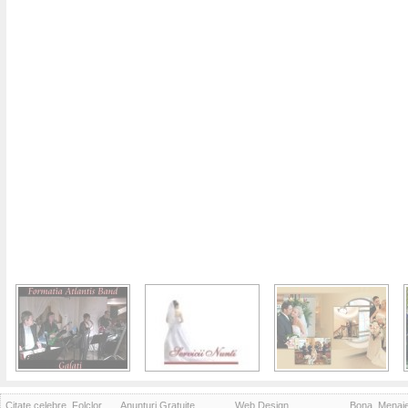
Citate celebre, Folclor
Anunturi Gratuite
Web Design
Bona, Menaj