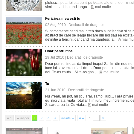
plutesc... pe aripile albe si pufuoase ale unui dor mistuit
simt inima-ti batand langa...
mai multe
Fericirea mea esti tu
02 Aug 2010 |
Declaratii de dragoste
Sunt momente cand ma intreb daca sunt fericit/a si ce 
abstract de care se leaga fiecare din noi sau ea exist
definitie a fericirii, dar cand ma gandesc la...
mai mu
Doar pentru tine
29 Jul 2010 |
Declaratii de dragoste
Doar pentru tine as da timpul inapoi Sa fim din nou numa
face tot s-avem acelasi drum. Doar pentru tine as da ti
doi. Te-as cauta... Si te-as gasi,...
mai multe
Tu
21 Jun 2010 |
Declaratii de dragoste
Nu vreau, nu pot, nu stiu Trai, zambi, iubi... Fara privire
eu, nici viata, viata Totul ar fi in jurul meu incremenit,
Si sarutarea ta. Cu viata...
mai multe
«
«
»
»
»
-
1
2
3
4
1
inapoi
inainte
4