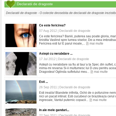
Declaratii de dragoste
Declaratii de dragoste - O colectie deosebita de declaratii de dragoste irezistib
Ce este fericirea?
07 Aug 2012 |
Declaratii de dragoste
Ce este fericirea? Baniii, puterea sau poate gloria, ma
linistita Vaslind spre lumea viselor, De-a mea imbratisar
Fericirea esti tu! E parul moale,...
mai multe
Astept cu nerabdare ...
17 Jul 2012 |
Declaratii de dragoste
Astept cu nerabdare sa fiu al tau/ a ta Sper, din suflet, c
inima-mi revarsa Si-ii multumesc lui D-zeu pentru acea
Dragostea! Oglinda sufletului meu...
mai multe
Esti ...
26 Sep 2011 |
Declaratii de dragoste
Esti ireal/a! Blandete infinita, Ochii de o pofunzine ne
nici un pacat intinat. Esti cucubeul ce brazdeaza cerul 
ingreoaie, Vantul puternic copacii...
mai multe
In ale mele ganduri...
22 Sep 2011 |
Declaratii de dragoste