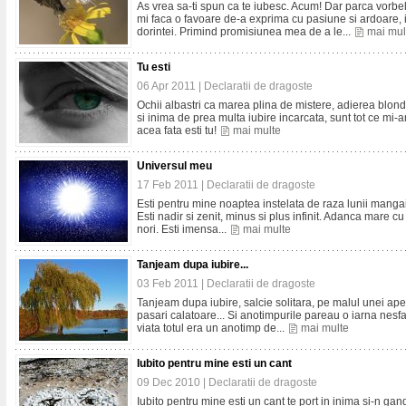
As vrea sa-ti spun ca te iubesc. Acum! Dar parca vorbele
mi faca o favoare de-a exprima cu pasiune si ardoare, in
dorintei. Primind promisiunea mea de a le...
mai mul
Tu esti
06 Apr 2011 |
Declaratii de dragoste
Ochii albastri ca marea plina de mistere, adierea blon
si inima de prea multa iubire incarcata, sunt tot ce mi-am
acea fata esti tu!
mai multe
Universul meu
17 Feb 2011 |
Declaratii de dragoste
Esti pentru mine noaptea instelata de raza lunii mangaiata 
Esti nadir si zenit, minus si plus infinit. Adanca mare cu
nori. Esti imensa...
mai multe
Tanjeam dupa iubire...
03 Feb 2011 |
Declaratii de dragoste
Tanjeam dupa iubire, salcie solitara, pe malul unei ape 
pasari calatoare... Si anotimpurile pareau o iarna nesfa
viata totul era un anotimp de...
mai multe
Iubito pentru mine esti un cant
09 Dec 2010 |
Declaratii de dragoste
Iubito pentru mine esti un cant te port in inima si-n gan