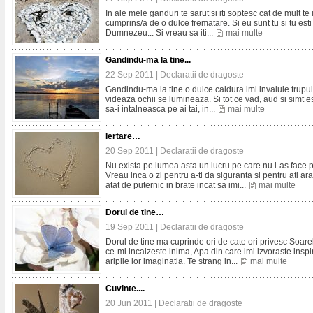
In ale mele ganduri te sarut si iti soptesc cat de mult t
cumprins/a de o dulce frematare. Si eu sunt tu si tu esti 
Dumnezeu... Si vreau sa iti...
mai multe
Gandindu-ma la tine...
22 Sep 2011 |
Declaratii de dragoste
Gandindu-ma la tine o dulce caldura imi invaluie trupul
videaza ochii se lumineaza. Si tot ce vad, aud si simt est
sa-i intalneasca pe ai tai, in...
mai multe
Iertare…
20 Sep 2011 |
Declaratii de dragoste
Nu exista pe lumea asta un lucru pe care nu l-as face
Vreau inca o zi pentru a-ti da siguranta si pentru ati a
atat de puternic in brate incat sa imi...
mai multe
Dorul de tine…
19 Sep 2011 |
Declaratii de dragoste
Dorul de tine ma cuprinde ori de cate ori privesc Soarele
ce-mi incalzeste inima, Apa din care imi izvoraste inspira
aripile lor imaginatia. Te strang in...
mai multe
Cuvinte....
20 Jun 2011 |
Declaratii de dragoste