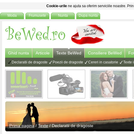
Cookie-urile
ne ajuta sa oferim serviciile noastre. Prin
Moda
Frumusete
Nunta
Dupa nunta
Ghid nunta
Articole
Texte BeWed
Consiliere BeWed
Fo
Declaratii de dragoste
Poezii de dragoste
Cereri in casatorie
Texte i
Prima pagina
/
Texte
/
Declaratii de dragoste