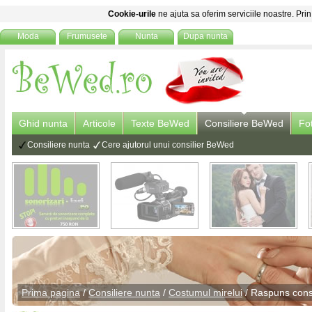
Cookie-urile
ne ajuta sa oferim serviciile noastre. Prin
Moda
Frumusete
Nunta
Dupa nunta
Ghid nunta
Articole
Texte BeWed
Consiliere BeWed
Fo
Consiliere nunta
Cere ajutorul unui consilier BeWed
Prima pagina
/
Consiliere nunta
/
Costumul mirelui
/ Raspuns
cons