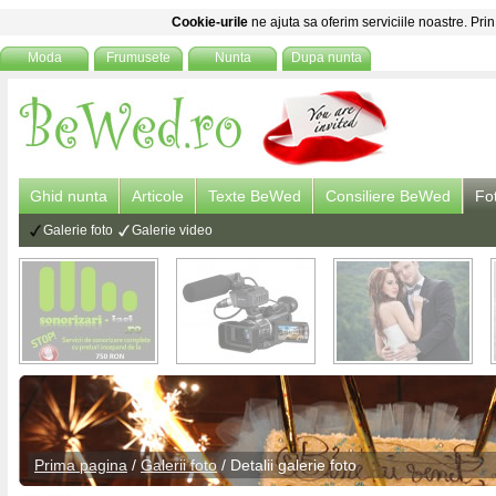
Cookie-urile
ne ajuta sa oferim serviciile noastre. Prin
Moda
Frumusete
Nunta
Dupa nunta
Ghid nunta
Articole
Texte BeWed
Consiliere BeWed
Fo
Galerie foto
Galerie video
Prima pagina
/
Galerii foto
/ Detalii
galerie foto