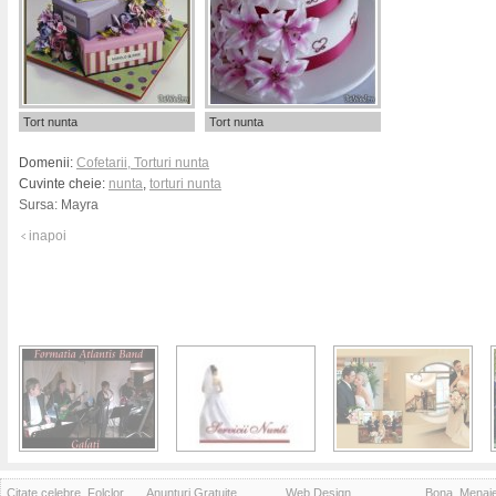
Tort nunta
Tort nunta
Domenii:
Cofetarii, Torturi nunta
Cuvinte cheie:
nunta
,
torturi nunta
Sursa:
Mayra
inapoi
Citate celebre, Folclor
Anunturi Gratuite
Web Design
Bona, Menaj