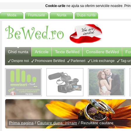
Cookie-urile
ne ajuta sa oferim serviciile noastre. Prin
Moda
Frumusete
Nunta
Dupa nunta
Ghid nunta
Articole
Texte BeWed
Consiliere BeWed
Fo
Despre noi
Promovare BeWed
Parteneri
Link exchange
Tag-ur
Prima pagina
/
Cautare dupa: i+i+am
/ Rezultate cautare