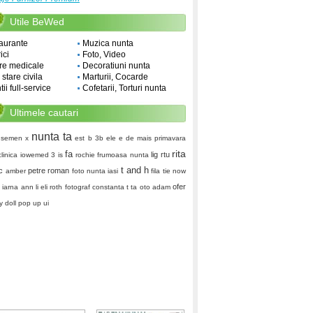
Utile BeWed
aurante
Muzica nunta
ici
Foto, Video
re medicale
Decoratiuni nunta
i stare civila
Marturii, Cocarde
ii full-service
Cofetarii, Torturi nunta
Ultimele cautari
nunta ta
semen x
est
b 3b
ele e de mais
primavara
rita
fa
lig
rtu
iclinica iowemed
3 is
rochie frumoasa nunta
t and h
rc
petre roman
amber
foto nunta iasi
fila tie
now
ofer
d
iarna
ann li
eli roth
fotograf constanta
t ta
oto adam
 doll
pop up ui