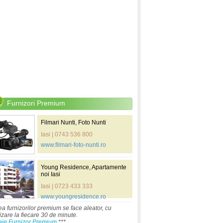
Furnizori Premium
Filmari Nunti, Foto Nunti
Iasi | 0743 536 800
www.filmari-foto-nunti.ro
Young Residence, Apartamente
noi Iasi
Iasi | 0723 433 333
www.youngresidence.ro
ea furnizorilor premium se face aleator, cu
izare la fiecare 30 de minute.
aje Furnizor Premium
***