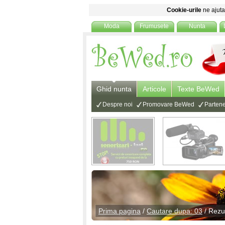
Cookie-urile
ne ajuta 
Moda
Frumusete
Nunta
Ghid nunta
Articole
Texte BeWed
Despre noi
Promovare BeWed
Partene
Prima pagina
/
Cautare dupa: 03
/ Rezu