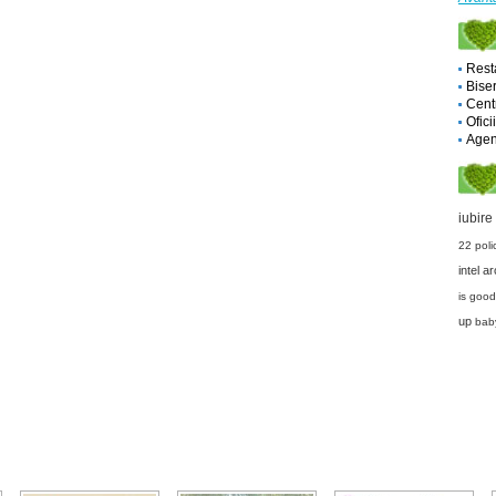
Rest
Biser
Cent
Ofici
Agent
iubire
22
pol
intel a
is goo
up
baby