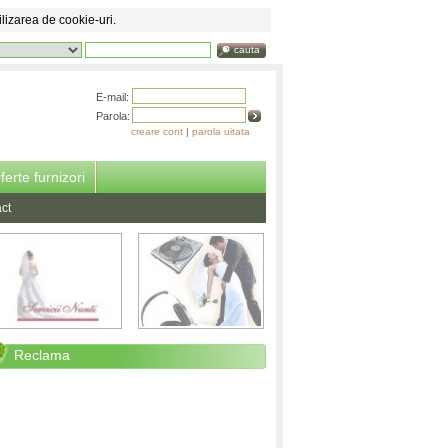
ilizarea de cookie-uri.
cauta
E-mail:
Parola:
creare cont
|
parola uitata
ferte furnizori
ct
Reclama