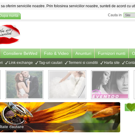
sa oferim serviciile noastre. Prin folosirea serviciilor noastre, sunteti de acord cu ut
Cauta in
Dupa nunta
Consiliere BeWed
Foto & Video
Anunturi
Furnizori nunti
O
ri
Link exchange
Tag-uri cautari
Termeni si conditii
Harta site
Conta
ltate cautare