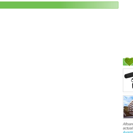
Afisar
actual
Avant