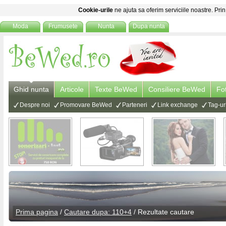
Cookie-urile
ne ajuta sa oferim serviciile noastre. Prin
Moda
Frumusete
Nunta
Dupa nunta
Ghid nunta
Articole
Texte BeWed
Consiliere BeWed
Fo
Despre noi
Promovare BeWed
Parteneri
Link exchange
Tag-ur
Prima pagina
/
Cautare dupa: 110+4
/ Rezultate cautare