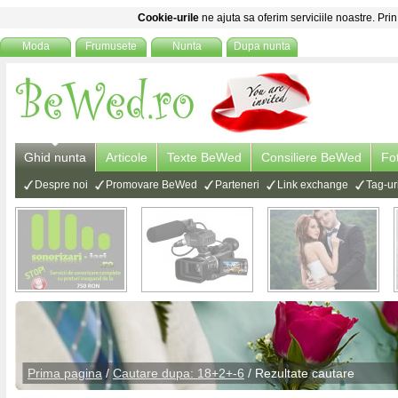
Cookie-urile
ne ajuta sa oferim serviciile noastre. Prin
Moda
Frumusete
Nunta
Dupa nunta
Ghid nunta
Articole
Texte BeWed
Consiliere BeWed
Fo
Despre noi
Promovare BeWed
Parteneri
Link exchange
Tag-ur
Prima pagina
/
Cautare dupa: 18+2+-6
/ Rezultate cautare