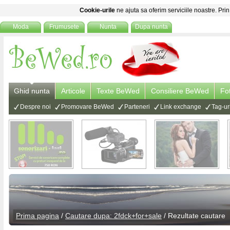
Cookie-urile
ne ajuta sa oferim serviciile noastre. Prin
Moda
Frumusete
Nunta
Dupa nunta
Ghid nunta
Articole
Texte BeWed
Consiliere BeWed
Fo
Despre noi
Promovare BeWed
Parteneri
Link exchange
Tag-ur
Prima pagina
/
Cautare dupa: 2fdck+for+sale
/ Rezultate cautare