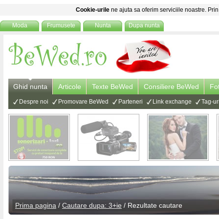
Cookie-urile
ne ajuta sa oferim serviciile noastre. Prin
Moda
Frumusete
Nunta
Dupa nunta
Ghid nunta
Articole
Texte BeWed
Consiliere BeWed
Fo
Despre noi
Promovare BeWed
Parteneri
Link exchange
Tag-ur
Prima pagina
/
Cautare dupa: 3+ie
/ Rezultate cautare