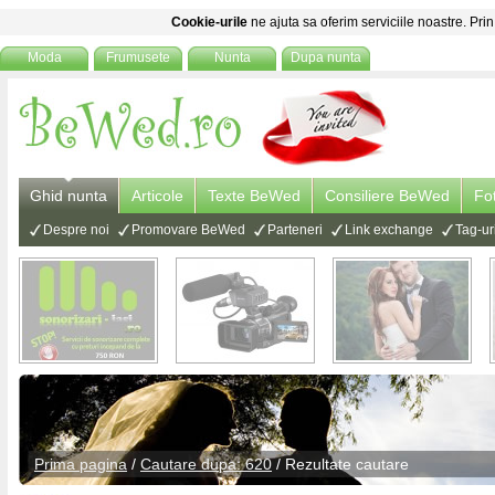
Cookie-urile
ne ajuta sa oferim serviciile noastre. Prin
Moda
Frumusete
Nunta
Dupa nunta
Ghid nunta
Articole
Texte BeWed
Consiliere BeWed
Fo
Despre noi
Promovare BeWed
Parteneri
Link exchange
Tag-ur
Prima pagina
/
Cautare dupa: 620
/ Rezultate cautare