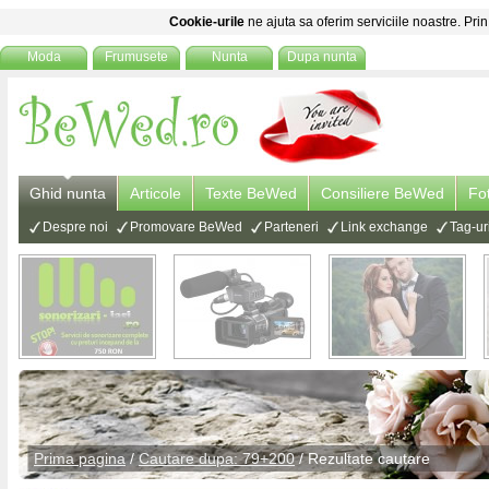
Cookie-urile
ne ajuta sa oferim serviciile noastre. Prin
Moda
Frumusete
Nunta
Dupa nunta
Ghid nunta
Articole
Texte BeWed
Consiliere BeWed
Fo
Despre noi
Promovare BeWed
Parteneri
Link exchange
Tag-ur
Prima pagina
/
Cautare dupa: 79+200
/ Rezultate cautare