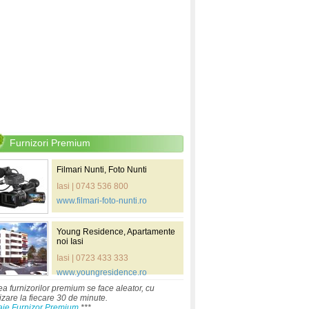
Furnizori Premium
Filmari Nunti, Foto Nunti
Iasi | 0743 536 800
www.filmari-foto-nunti.ro
Young Residence, Apartamente
noi Iasi
Iasi | 0723 433 333
www.youngresidence.ro
ea furnizorilor premium se face aleator, cu
izare la fiecare 30 de minute.
aje Furnizor Premium
***