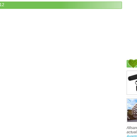
12
Afisar
actual
Avant