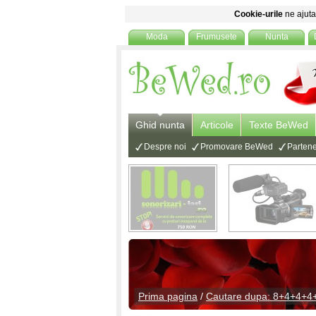
Cookie-urile
ne ajuta 
Moda
Frumusete
Nunta
Ghid nunta
Articole
Texte BeWed
Despre noi
Promovare BeWed
Partene
Prima pagina
/
Cautare dupa: 8+4+4+4