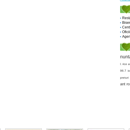
Rest
Biser
Cent
Ofici
Agent
nunt
l. rice
a
96.7
i
preturi 
ant ro