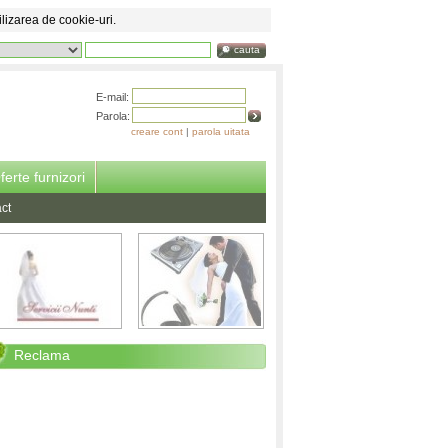
ilizarea de cookie-uri.
cauta
E-mail:
Parola:
creare cont
|
parola uitata
ferte furnizori
ct
Reclama