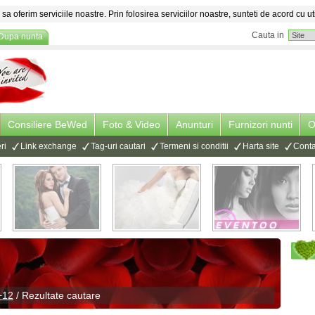
sa oferim serviciile noastre. Prin folosirea serviciilor noastre, sunteti de acord cu ut
Cauta in
Dupa nunta
Consiliere BeWed
Foto & Video
Anunturi
Furnizori nunti
O
ri
Link exchange
Tag-uri cautari
Termeni si conditii
Harta site
Conta
+12
/ Rezultate cautare