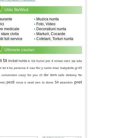
Utile BeWed
aurante
Muzica nunta
ici
Foto, Video
re medicale
Decoratiuni nunta
i stare civila
Marturii, Cocarde
ii full-service
Cofetarii, Torturi nunta
Ultimele cautari
a ta
invitati nunta
in his honor
pet 4
roman men
sip
ada
ti
let it be
persona 4
nao
flor y canto
imac
babydolls
gl 45
ct dor
term
o convention
crazy for you
safe delivery
fte
pret
pesti
54
mici
nova s vesti
zen to done
abandon