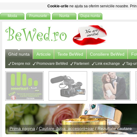
Cookie-urile
ne ajuta sa oferim serviciile noastre. Prin
Moda
Frumusete
Nunta
Dupa nunta
Ghid nunta
Articole
Texte BeWed
Consiliere BeWed
Fo
Despre noi
Promovare BeWed
Parteneri
Link exchange
Tag-ur
Prima pagina
/
Cautare dupa: accesorii+par
/ Rezultate cautare