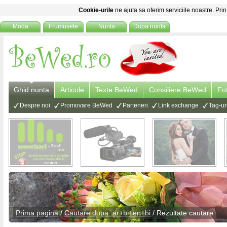
Cookie-urile
ne ajuta sa oferim serviciile noastre. Prin
Moda
Frumusete
Nunta
Dupa nunta
Ghid nunta
Articole
Texte BeWed
Consiliere BeWed
Fo
Despre noi
Promovare BeWed
Parteneri
Link exchange
Tag-ur
Prima pagina
/
Cautare dupa: ar+bi+en+bi
/ Rezultate cautare