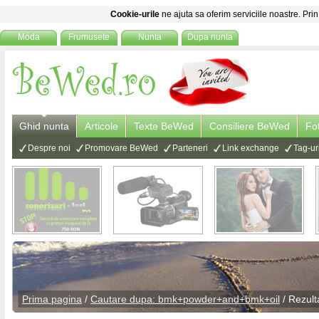
Cookie-urile
ne ajuta sa oferim serviciile noastre. Prin
Moda
Frumusete
Nunta
Dupa nunta
Ghid nunta
Articole
Texte BeWed
Consiliere BeWed
Fo
Despre noi
Promovare BeWed
Parteneri
Link exchange
Tag-ur
Prima pagina
/
Cautare dupa: bmk+powder+and+bmk+oil
/ Rezult