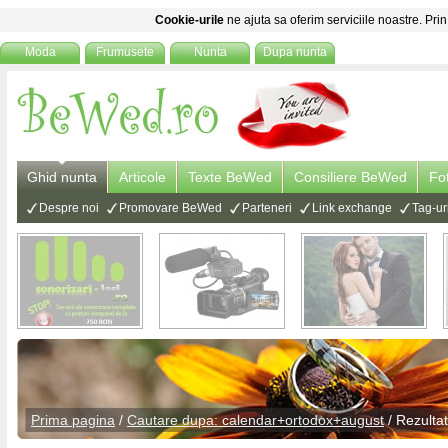
Cookie-urile
ne ajuta sa oferim serviciile noastre. Prin
Moda
Frumusete
Nunta
Dupa nunta
Ghid nunta
Articole
Texte BeWed
Consiliere BeWed
Fo
Despre noi
Promovare BeWed
Parteneri
Link exchange
Tag-ur
Prima pagina
/
Cautare dupa: calendar+ortodox+august
/ Rezulta