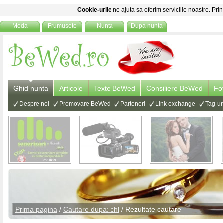
Cookie-urile
ne ajuta sa oferim serviciile noastre. Prin
Moda
Frumusete
Nunta
Dupa nunta
Ghid nunta
Articole
Texte BeWed
Consiliere BeWed
Fo
Despre noi
Promovare BeWed
Parteneri
Link exchange
Tag-ur
Prima pagina
/
Cautare dupa: chl
/ Rezultate cautare