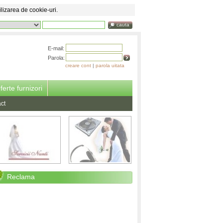
ilizarea de cookie-uri.
cauta
E-mail:
Parola:
creare cont
|
parola uitata
ferte furnizori
ct
Reclama