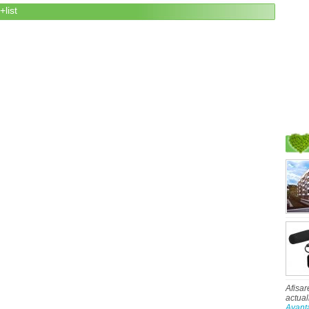
+list
Afisar
actual
Avant