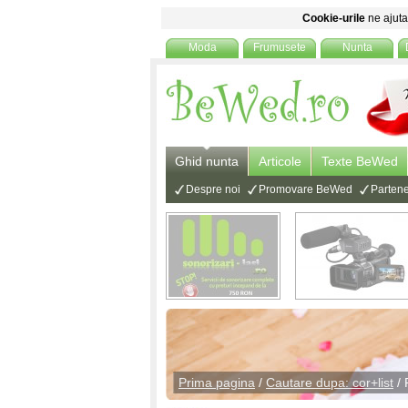
Cookie-urile
ne ajuta 
Moda
Frumusete
Nunta
Ghid nunta
Articole
Texte BeWed
Despre noi
Promovare BeWed
Partene
Prima pagina
/
Cautare dupa: cor+list
/ 