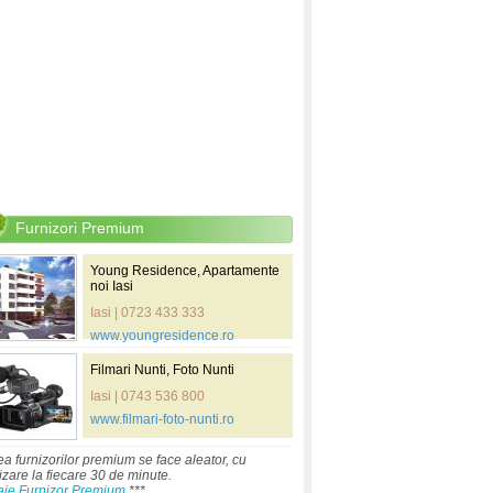
Furnizori Premium
Young Residence, Apartamente
noi Iasi
Iasi | 0723 433 333
www.youngresidence.ro
Filmari Nunti, Foto Nunti
Iasi | 0743 536 800
www.filmari-foto-nunti.ro
ea furnizorilor premium se face aleator, cu
izare la fiecare 30 de minute.
aje Furnizor Premium
***