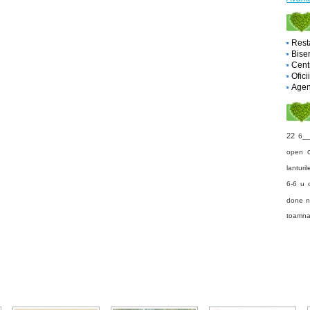
Rest
Biser
Cent
Ofici
Agent
22
6_
open
lanturi
6-6
u 
done 
toamna