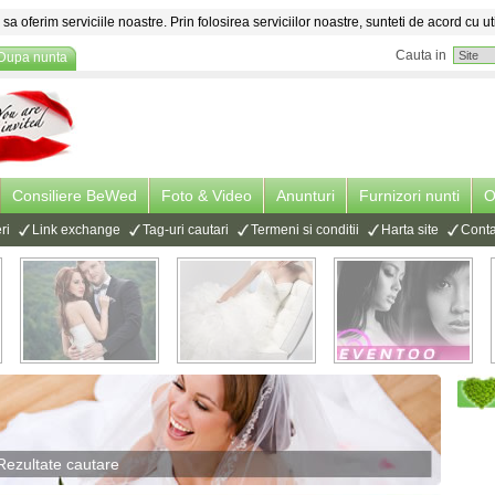
sa oferim serviciile noastre. Prin folosirea serviciilor noastre, sunteti de acord cu ut
Cauta in
Dupa nunta
Consiliere BeWed
Foto & Video
Anunturi
Furnizori nunti
O
ri
Link exchange
Tag-uri cautari
Termeni si conditii
Harta site
Conta
Rezultate cautare