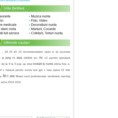
Utile BeWed
aurante
Muzica nunta
ici
Foto, Video
re medicale
Decoratiuni nunta
i stare civila
Marturii, Cocarde
ii full-service
Cofetarii, Torturi nunta
Ultimele cautari
_ _ 26 26 40 23
recommendation
open iv
se acumula
ric
c g jung
ro data
cerere
tov
o2
pachet standard
invitatii la nunta
le de la 9 la 5
pop up
ebat
oferta foto
a-
of u
marturii pentru nunta
sod
get x mas
opera 22
tele
lo
t ara
na
filmari nunti profesioniste
tendintele machiaj
 iarna 2010 2011