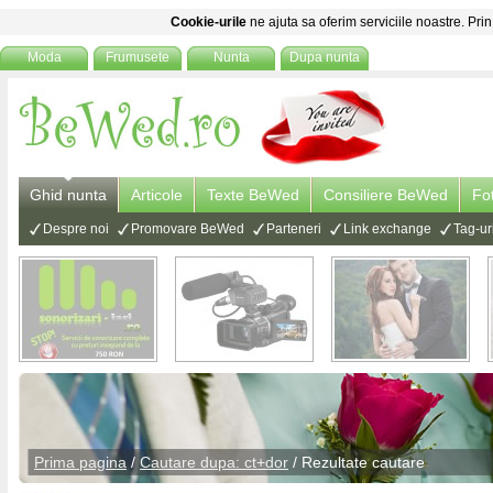
Cookie-urile
ne ajuta sa oferim serviciile noastre. Prin
Moda
Frumusete
Nunta
Dupa nunta
Ghid nunta
Articole
Texte BeWed
Consiliere BeWed
Fo
Despre noi
Promovare BeWed
Parteneri
Link exchange
Tag-ur
Prima pagina
/
Cautare dupa: ct+dor
/ Rezultate cautare