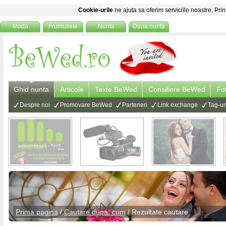
Cookie-urile
ne ajuta sa oferim serviciile noastre. Prin
Moda
Frumusete
Nunta
Dupa nunta
Ghid nunta
Articole
Texte BeWed
Consiliere BeWed
Fo
Despre noi
Promovare BeWed
Parteneri
Link exchange
Tag-ur
Prima pagina
/
Cautare dupa: cum
/ Rezultate cautare