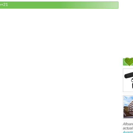
ay+21
Afisar
actual
Avant