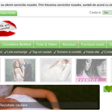
sa oferim serviciile noastre. Prin folosirea serviciilor noastre, sunteti de acord cu ut
Cauta in
Dupa nunta
Consiliere BeWed
Foto & Video
Anunturi
Furnizori nunti
O
ri
Link exchange
Tag-uri cautari
Termeni si conditii
Harta site
Conta
Rezultate cautare