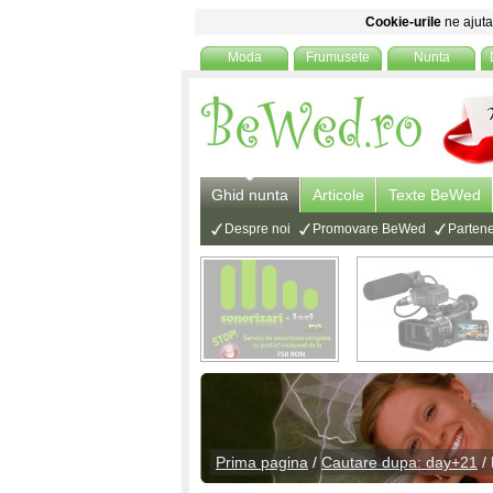
Cookie-urile
ne ajuta 
Moda
Frumusete
Nunta
Ghid nunta
Articole
Texte BeWed
Despre noi
Promovare BeWed
Partene
Prima pagina
/
Cautare dupa: day+21
/ 