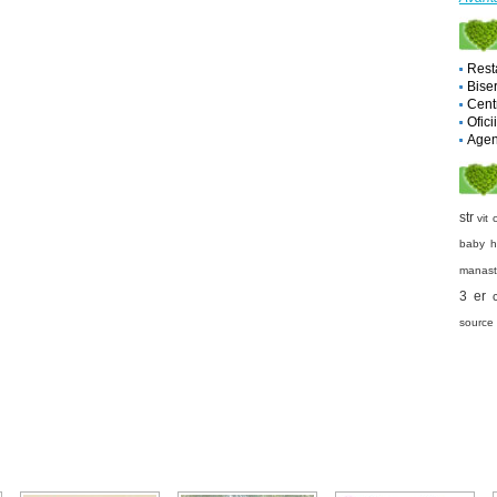
Rest
Biser
Cent
Ofici
Agent
str
vit 
baby 
manast
3 er
source