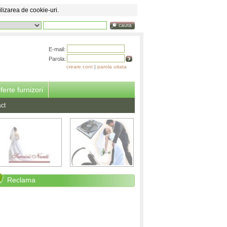
ilizarea de cookie-uri.
cauta
E-mail:
Parola:
creare cont
|
parola uitata
ferte furnizori
ct
Reclama