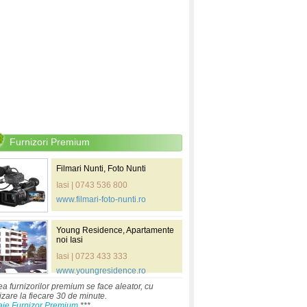
Furnizori Premium
Filmari Nunti, Foto Nunti
Iasi | 0743 536 800
www.filmari-foto-nunti.ro
Young Residence, Apartamente
noi Iasi
Iasi | 0723 433 333
www.youngresidence.ro
ea furnizorilor premium se face aleator, cu
izare la fiecare 30 de minute.
aje Furnizor Premium
***