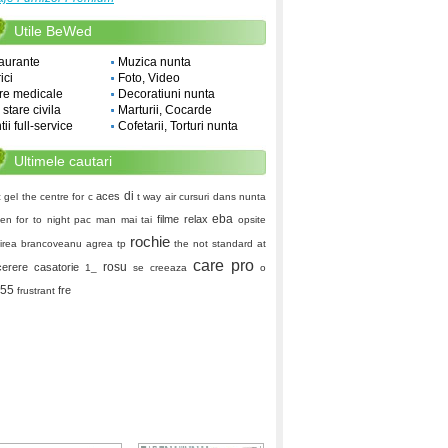
Utile BeWed
aurante
Muzica nunta
ici
Foto, Video
re medicale
Decoratiuni nunta
i stare civila
Marturii, Cocarde
ii full-service
Cofetarii, Torturi nunta
Ultimele cautari
di
aces
c gel
the centre for c
t way air
cursuri dans nunta
eba
filme
relax
hen
for to night
pac man
mai tai
opsite
rochie
irea brancoveanu
agrea tp
the not
standard at
care pro
rosu
cerere casatorie
1_
se creeaza
o
55
fre
frustrant