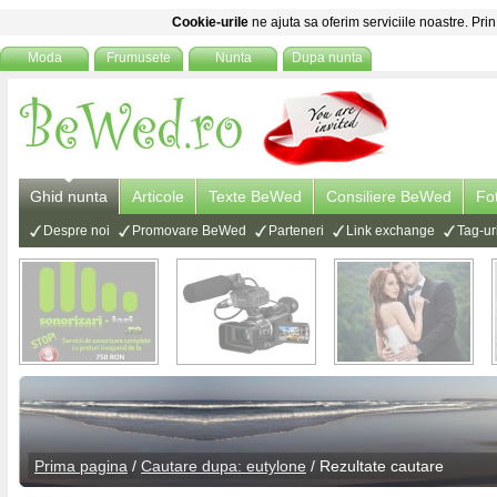
Cookie-urile
ne ajuta sa oferim serviciile noastre. Prin
Moda
Frumusete
Nunta
Dupa nunta
Ghid nunta
Articole
Texte BeWed
Consiliere BeWed
Fo
Despre noi
Promovare BeWed
Parteneri
Link exchange
Tag-ur
Prima pagina
/
Cautare dupa: eutylone
/ Rezultate cautare