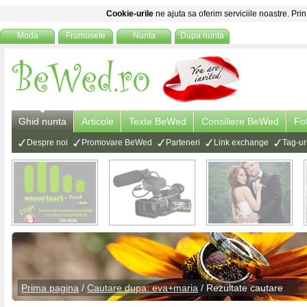
Cookie-urile
ne ajuta sa oferim serviciile noastre. Prin
Moda
Frumusete
Nunta
Dupa nunta
Ghid nunta
Articole
Texte BeWed
Consiliere BeWed
Fo
Despre noi
Promovare BeWed
Parteneri
Link exchange
Tag-ur
Prima pagina
/
Cautare dupa: eva+maria
/ Rezultate cautare