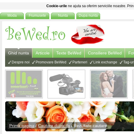
Cookie-urile
ne ajuta sa oferim serviciile noastre. Prin
Moda
Frumusete
Nunta
Dupa nunta
Ghid nunta
Articole
Texte BeWed
Consiliere BeWed
Fo
Despre noi
Promovare BeWed
Parteneri
Link exchange
Tag-ur
Prima pagina
/
Cautare dupa: fa
/ Rezultate cautare