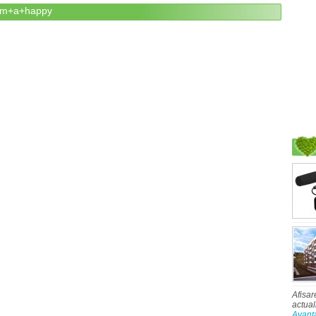
+am+a+happy
Afisar
actual
Avant