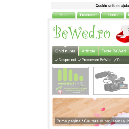
Cookie-urile
ne ajuta 
Moda
Frumusete
Nunta
Ghid nunta
Articole
Texte BeWed
Despre noi
Promovare BeWed
Partene
Prima pagina
/
Cautare dupa: i+am+a+