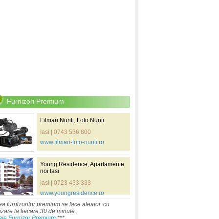
Furnizori Premium
Filmari Nunti, Foto Nunti
Iasi | 0743 536 800
www.filmari-foto-nunti.ro
Young Residence, Apartamente
noi Iasi
Iasi | 0723 433 333
www.youngresidence.ro
ea furnizorilor premium se face aleator, cu
izare la fiecare 30 de minute.
aje Furnizor Premium
***