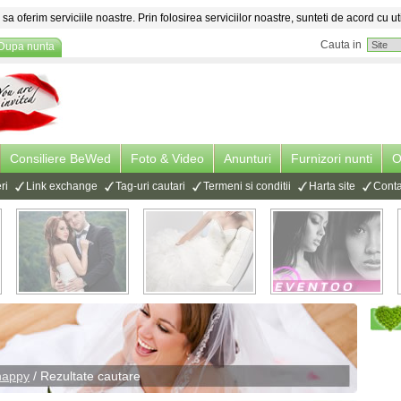
sa oferim serviciile noastre. Prin folosirea serviciilor noastre, sunteti de acord cu ut
Cauta in
Dupa nunta
Consiliere BeWed
Foto & Video
Anunturi
Furnizori nunti
O
ri
Link exchange
Tag-uri cautari
Termeni si conditii
Harta site
Conta
happy
/ Rezultate cautare