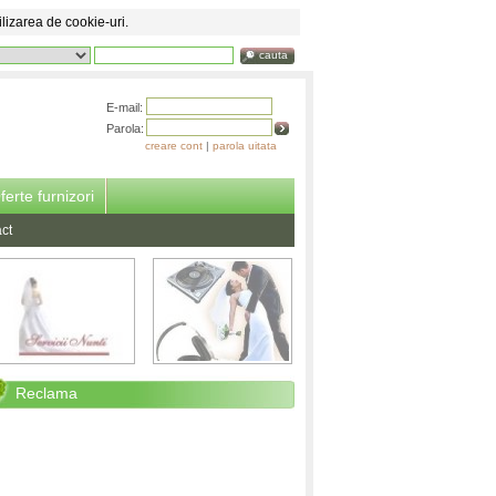
ilizarea de cookie-uri.
cauta
E-mail:
Parola:
creare cont
|
parola uitata
ferte furnizori
ct
Reclama