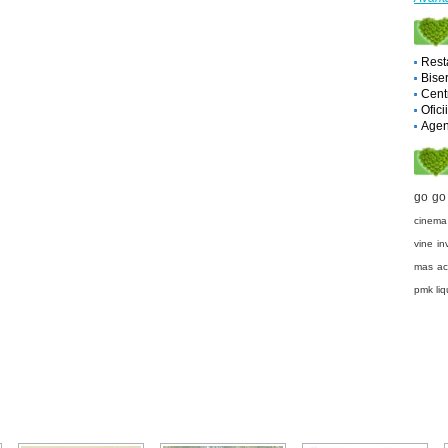
Rest
Biser
Cent
Ofici
Agent
go go
cinema
vine
in
mas ac
pmk liq