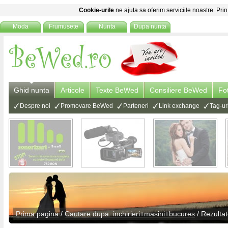
Cookie-urile
ne ajuta sa oferim serviciile noastre. Prin
Moda
Frumusete
Nunta
Dupa nunta
Ghid nunta
Articole
Texte BeWed
Consiliere BeWed
Fo
Despre noi
Promovare BeWed
Parteneri
Link exchange
Tag-ur
Prima pagina
/
Cautare dupa: inchirieri+masini+bucures
/ Rezulta