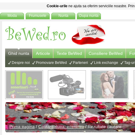
Cookie-urile
ne ajuta sa oferim serviciile noastre. Prin
Moda
Frumusete
Nunta
Dupa nunta
Ghid nunta
Articole
Texte BeWed
Consiliere BeWed
Fo
Despre noi
Promovare BeWed
Parteneri
Link exchange
Tag-ur
Prima pagina
/
Cautare dupa: interp+ro
/ Rezultate cautare