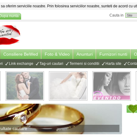
sa oferim serviciile noastre. Prin folosirea serviciilor noastre, sunteti de acord cu ut
Cauta in
Dupa nunta
Consiliere BeWed
Foto & Video
Anunturi
Furnizori nunti
O
ri
Link exchange
Tag-uri cautari
Termeni si conditii
Harta site
Conta
ultate cautare