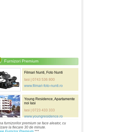
Furnizori Premium
Filmari Nunti, Foto Nunti
Iasi | 0743 536 800
www.filmari-foto-nunti.ro
Young Residence, Apartamente
noi Iasi
Iasi | 0723 433 333
www.youngresidence.ro
ea furnizorilor premium se face aleator, cu
izare la fiecare 30 de minute.
aje Furnizor Premium
***