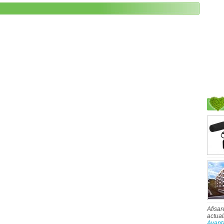
Afisar
actual
Avant