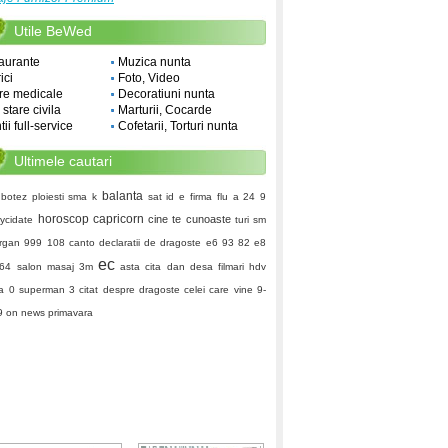
Utile BeWed
aurante
Muzica nunta
ici
Foto, Video
re medicale
Decoratiuni nunta
i stare civila
Marturii, Cocarde
ii full-service
Cofetarii, Torturi nunta
Ultimele cautari
balanta
 botez ploiesti
sma k
sat id e firma
flu a
24 9
horoscop capricorn
cine te cunoaste
lycidate
turi sm
rgan
999 108
canto
declaratii de dragoste
e6 93 82 e8
ec
64
salon masaj
3m
asta cita dan desa
filmari hdv
a 0
superman 3
citat despre dragoste
celei care vine
9-
9
on news
primavara