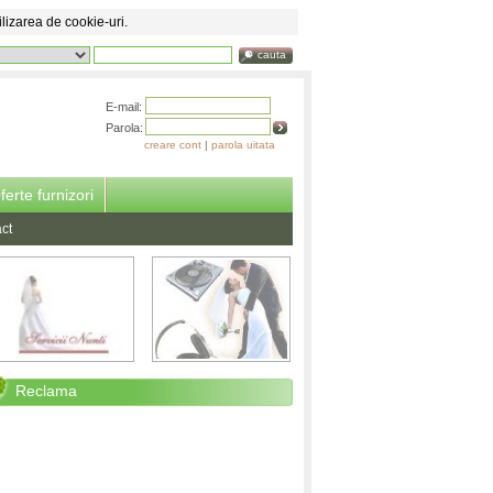
ilizarea de cookie-uri.
cauta
E-mail:
Parola:
creare cont
|
parola uitata
ferte furnizori
ct
Reclama