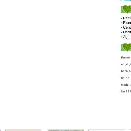
Rest
Biser
Cent
Ofici
Agent
filmare
ethyl g
bach o
8c b6
model 
ive
14 