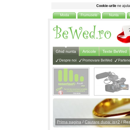
Cookie-urile
ne ajuta 
Moda
Frumusete
Nunta
Ghid nunta
Articole
Texte BeWed
Despre noi
Promovare BeWed
Partene
Prima pagina
/
Cautare dupa: is+2
/ Rez