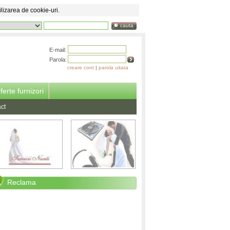
ilizarea de cookie-uri.
cauta
E-mail:
Parola:
creare cont
|
parola uitata
ferte furnizori
ct
Reclama