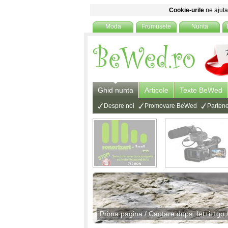
Cookie-urile
ne ajuta 
Moda
Frumusete
Nunta
Ghid nunta
Articole
Texte BeWed
Despre noi
Promovare BeWed
Partene
Prima pagina
/
Cautare dupa: let+it+go
/