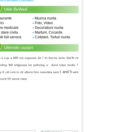
Utile BeWed
aurante
Muzica nunta
ici
Foto, Video
re medicale
Decoratiuni nunta
i stare civila
Marturii, Cocarde
ii full-service
Cofetarii, Torturi nunta
Ultimele cautari
om
sta fe
ro
 ti
cup a
est
organiza
dit
7 th first
ke
lemn
so
eding
religioasa
ive
psiholog
a . domi
tulpe
studio 7
t and h
ay 6
cid
cum to mt
album foto
caramida sare
web
 nunti
55
santa clara