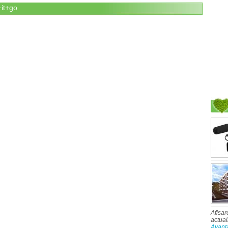
+it+go
Afisar
actual
Avant