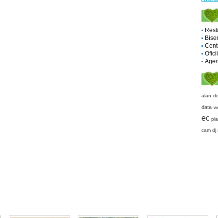
Rest
Biser
Cent
Ofici
Agent
alan do
data
w
ec
pl
cam
dj