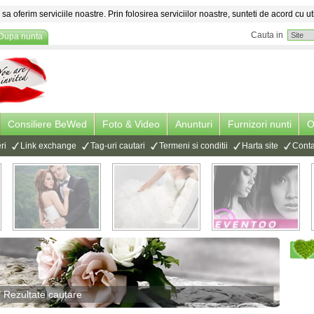
sa oferim serviciile noastre. Prin folosirea serviciilor noastre, sunteti de acord cu ut
Cauta in
Dupa nunta
Consiliere BeWed
Foto & Video
Anunturi
Furnizori nunti
O
ri
Link exchange
Tag-uri cautari
Termeni si conditii
Harta site
Conta
 Rezultate cautare