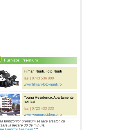
Furnizori Premium
Filmari Nunti, Foto Nunti
Iasi | 0743 536 800
www.filmari-foto-nunti.ro
Young Residence, Apartamente
noi Iasi
Iasi | 0723 433 333
www.youngresidence.ro
ea furnizorilor premium se face aleator, cu
izare la fiecare 30 de minute.
aje Furnizor Premium
***