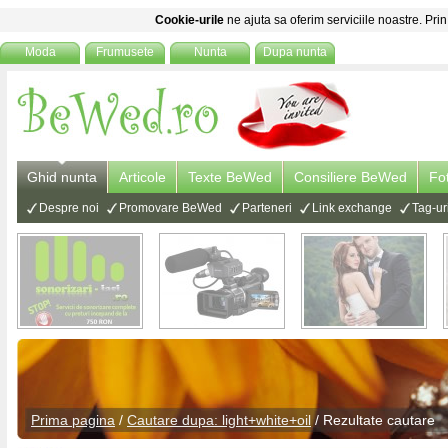
Cookie-urile
ne ajuta sa oferim serviciile noastre. Prin
Moda
Frumusete
Nunta
Dupa nunta
Ghid nunta
Articole
Texte BeWed
Consiliere BeWed
Fo
Despre noi
Promovare BeWed
Parteneri
Link exchange
Tag-ur
Prima pagina
/
Cautare dupa: light+white+oil
/ Rezultate cautare