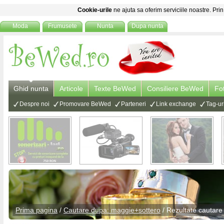
Cookie-urile
ne ajuta sa oferim serviciile noastre. Prin
Moda
Frumusete
Nunta
Dupa nunta
Ghid nunta
Articole
Texte BeWed
Consiliere BeWed
Fo
Despre noi
Promovare BeWed
Parteneri
Link exchange
Tag-ur
Prima pagina
/
Cautare dupa: maggie+sottero
/ Rezultate cautare