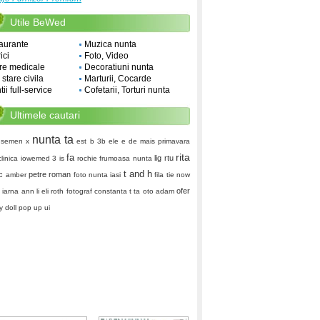
Utile BeWed
aurante
Muzica nunta
ici
Foto, Video
re medicale
Decoratiuni nunta
i stare civila
Marturii, Cocarde
ii full-service
Cofetarii, Torturi nunta
Ultimele cautari
nunta ta
semen x
est
b 3b
ele e de mais
primavara
rita
fa
lig
rtu
iclinica iowemed
3 is
rochie frumoasa nunta
t and h
rc
petre roman
amber
foto nunta iasi
fila tie
now
ofer
d
iarna
ann li
eli roth
fotograf constanta
t ta
oto adam
 doll
pop up ui