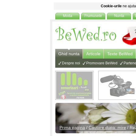
Cookie-urile
ne ajuta 
Moda
Frumusete
Nunta
Ghid nunta
Articole
Texte BeWed
Despre noi
Promovare BeWed
Partene
Prima pagina
/
Cautare dupa: mire
/ Rez