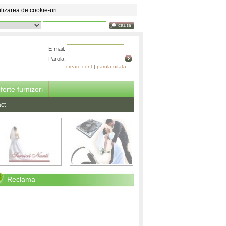
ilizarea de cookie-uri.
cauta
E-mail:
Parola:
creare cont
|
parola uitata
ferte furnizori
ct
Reclama