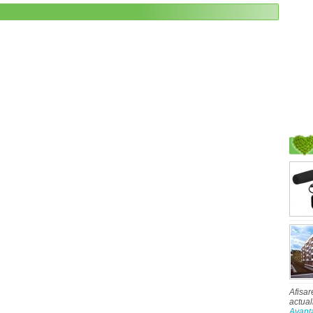
Afisar
actual
Avant