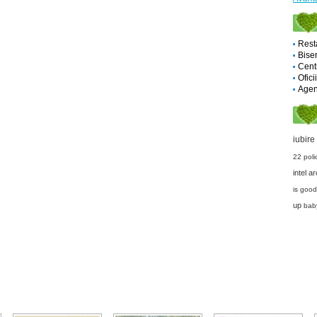
Rest
Biser
Cent
Ofici
Agent
iubire
22
pol
intel a
is goo
up
baby