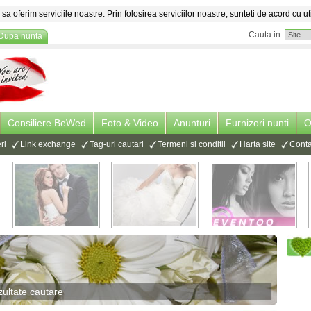
sa oferim serviciile noastre. Prin folosirea serviciilor noastre, sunteti de acord cu ut
Cauta in
Dupa nunta
Consiliere BeWed
Foto & Video
Anunturi
Furnizori nunti
O
ri
Link exchange
Tag-uri cautari
Termeni si conditii
Harta site
Conta
ultate cautare