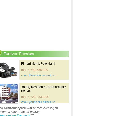
Furnizori Premium
Filmari Nunti, Foto Nunti
Iasi | 0743 536 800
www.filmari-foto-nunti.ro
Young Residence, Apartamente
noi Iasi
Iasi | 0723 433 333
www.youngresidence.ro
ea furnizorilor premium se face aleator, cu
izare la fiecare 30 de minute.
aje Furnizor Premium
***