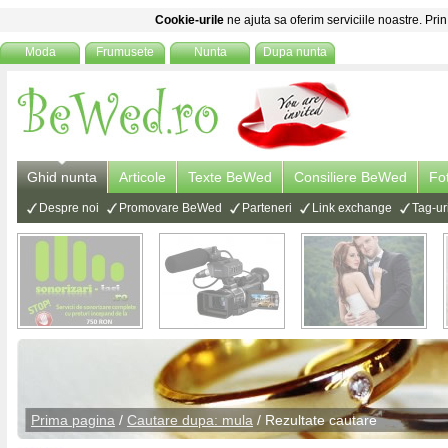
Cookie-urile
ne ajuta sa oferim serviciile noastre. Prin
Moda
Frumusete
Nunta
Dupa nunta
Ghid nunta
Articole
Texte BeWed
Consiliere BeWed
Fo
Despre noi
Promovare BeWed
Parteneri
Link exchange
Tag-ur
Prima pagina
/
Cautare dupa: mula
/ Rezultate cautare