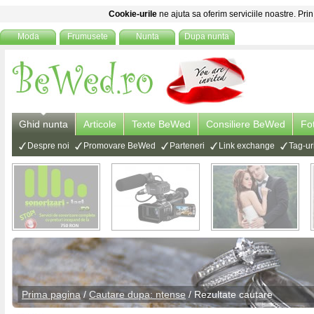
Cookie-urile
ne ajuta sa oferim serviciile noastre. Prin
Moda
Frumusete
Nunta
Dupa nunta
Ghid nunta
Articole
Texte BeWed
Consiliere BeWed
Fo
Despre noi
Promovare BeWed
Parteneri
Link exchange
Tag-ur
Prima pagina
/
Cautare dupa: ntense
/ Rezultate cautare