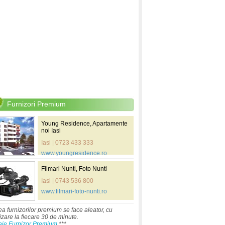
Furnizori Premium
Young Residence, Apartamente
noi Iasi
Iasi | 0723 433 333
www.youngresidence.ro
Filmari Nunti, Foto Nunti
Iasi | 0743 536 800
www.filmari-foto-nunti.ro
ea furnizorilor premium se face aleator, cu
izare la fiecare 30 de minute.
aje Furnizor Premium
***