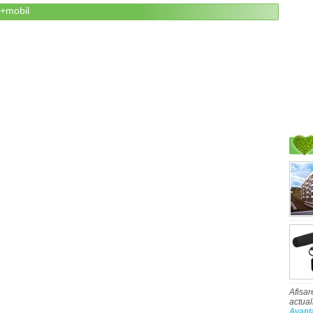
i+mobil
Afisar
actual
Avant