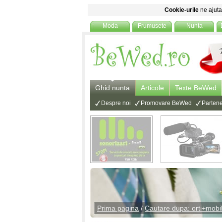
Cookie-urile
ne ajuta 
Moda
Frumusete
Nunta
Ghid nunta
Articole
Texte BeWed
Despre noi
Promovare BeWed
Partene
Prima pagina
/
Cautare dupa: orti+mobi