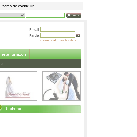
ilizarea de cookie-uri.
cauta
E-mail:
Parola:
creare cont
|
parola uitata
ferte furnizori
ct
Reclama