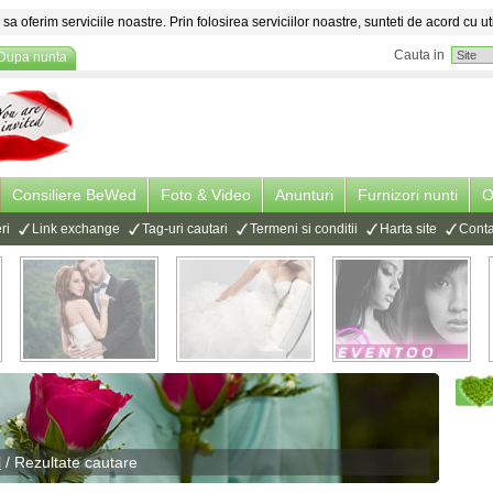
sa oferim serviciile noastre. Prin folosirea serviciilor noastre, sunteti de acord cu ut
Cauta in
Dupa nunta
Consiliere BeWed
Foto & Video
Anunturi
Furnizori nunti
O
ri
Link exchange
Tag-uri cautari
Termeni si conditii
Harta site
Conta
l
/ Rezultate cautare