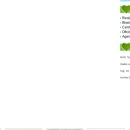
Rest
Biser
Cent
Ofici
Agent
term
h
make-
rug
ze
nunta 