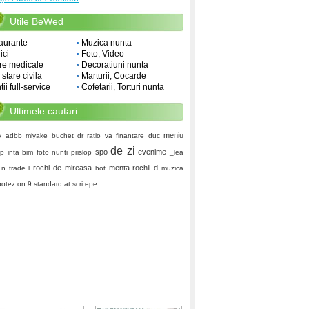
Utile BeWed
aurante
Muzica nunta
ici
Foto, Video
re medicale
Decoratiuni nunta
i stare civila
Marturii, Cocarde
ii full-service
Cofetarii, Torturi nunta
Ultimele cautari
meniu
y
adbb
miyake
buchet
dr ratio va
finantare
duc
de zi
spo
evenime
up
inta
bim
foto nunti
prislop
_lea
rochi de mireasa
menta
rochii d
 n
trade l
hot
muzica
botez
on 9
standard at
scri
epe