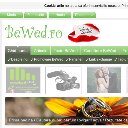
Cookie-urile
ne ajuta sa oferim serviciile noastre. Prin
Moda
Frumusete
Nunta
Dupa nunta
Ghid nunta
Articole
Texte BeWed
Consiliere BeWed
Fo
Despre noi
Promovare BeWed
Parteneri
Link exchange
Tag-ur
Prima pagina
/
Cautare dupa: parfum+bvlgari+aqva
/ Rezultate ca