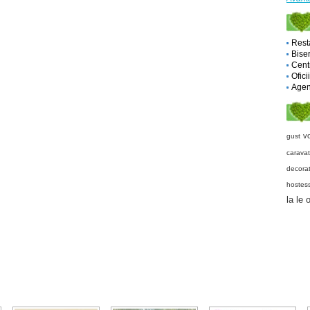
Rest
Biser
Cent
Ofici
Agent
v
gust
caravat
decorat
hostes
la le o