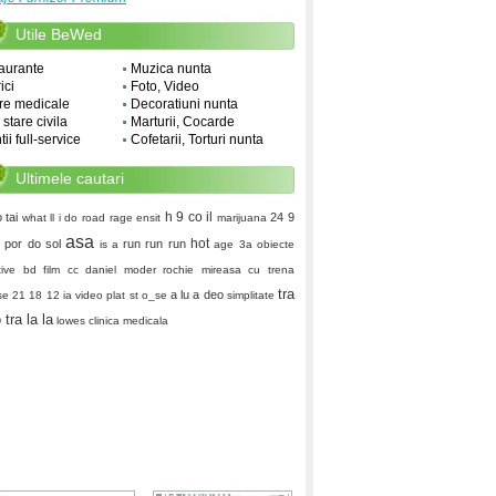
Utile BeWed
aurante
Muzica nunta
ici
Foto, Video
re medicale
Decoratiuni nunta
i stare civila
Marturii, Cocarde
ii full-service
Cofetarii, Torturi nunta
Ultimele cautari
h 9 co il
o
tai
24 9
what ll i do
road rage
ensit
marijuana
asa
hot
por do sol
run run run
is a
age 3a
obiecte
ive
bd film cc
daniel moder
rochie mireasa cu trena
tra
a lu a deo
se
21 18 12
ia video
plat st
o_se
simplitate
 tra la la
lowes
clinica medicala