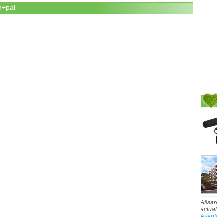
n+pal
Afisar
actual
Avant