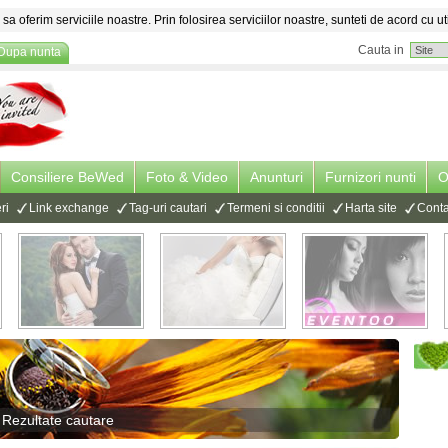
sa oferim serviciile noastre. Prin folosirea serviciilor noastre, sunteti de acord cu ut
Cauta in
Dupa nunta
Consiliere BeWed
Foto & Video
Anunturi
Furnizori nunti
O
ri
Link exchange
Tag-uri cautari
Termeni si conditii
Harta site
Conta
 Rezultate cautare