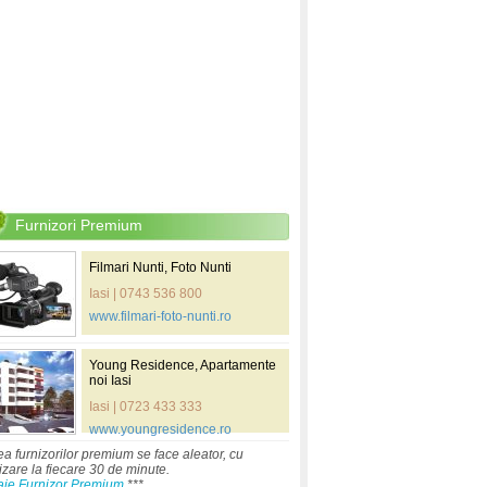
Furnizori Premium
Filmari Nunti, Foto Nunti
Iasi | 0743 536 800
www.filmari-foto-nunti.ro
Young Residence, Apartamente
noi Iasi
Iasi | 0723 433 333
www.youngresidence.ro
ea furnizorilor premium se face aleator, cu
izare la fiecare 30 de minute.
aje Furnizor Premium
***