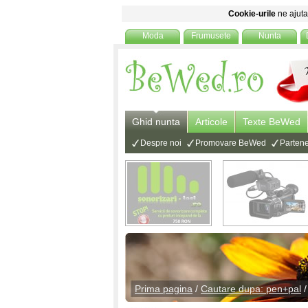
Cookie-urile
ne ajuta 
Moda
Frumusete
Nunta
Ghid nunta
Articole
Texte BeWed
Despre noi
Promovare BeWed
Partene
Prima pagina
/
Cautare dupa: pen+pal
/