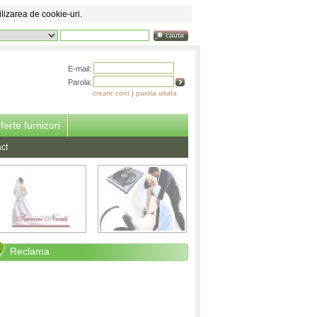
ilizarea de cookie-uri.
cauta
E-mail:
Parola:
creare cont
|
parola uitata
ferte furnizori
ct
Reclama