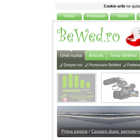
Cookie-urile
ne ajuta 
Moda
Frumusete
Nunta
Ghid nunta
Articole
Texte BeWed
Despre noi
Promovare BeWed
Partene
Prima pagina
/
Cautare dupa: pernute+