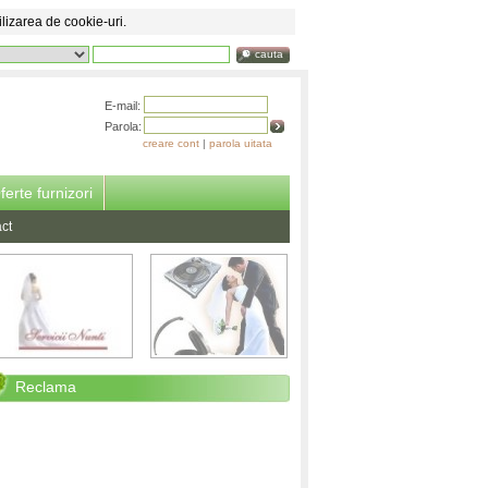
ilizarea de cookie-uri.
cauta
E-mail:
Parola:
creare cont
|
parola uitata
ferte furnizori
ct
Reclama