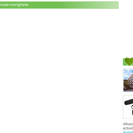
rnute+verighete
Afisar
actual
Avant