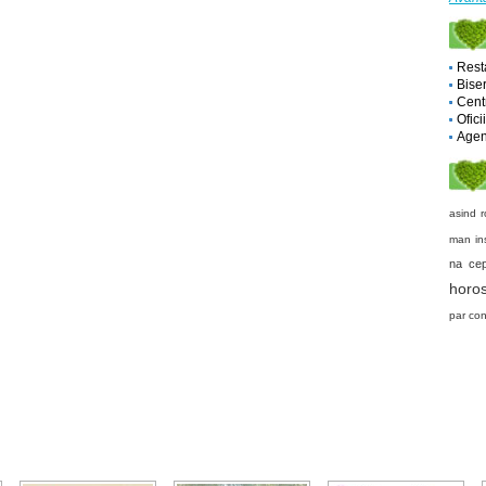
Rest
Biser
Cent
Ofici
Agent
asind
r
man
in
na ce
horo
par
con