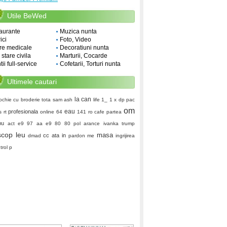
Utile BeWed
aurante
Muzica nunta
ici
Foto, Video
re medicale
Decoratiuni nunta
i stare civila
Marturii, Cocarde
ii full-service
Cofetarii, Torturi nunta
Ultimele cautari
la can
ochie cu broderie
tota
sam ash
life
1_
1 x dp
pac
om
eau
profesionala
s rt
online
64
141 ro
cafe partea
pu
act e9 97 aa e9 80 80
pol
arance
ivanka trump
scop leu
masa
cc
ata in
dmad
pardon me
ingrijirea
trol p