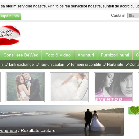
sa oferim serviciile noastre. Prin folosirea serviciilor noastre, sunteti de acord cu ut
Cauta in
Dupa nunta
Consiliere BeWed
Foto & Video
Anunturi
Furnizori nunti
O
ri
Link exchange
Tag-uri cautari
Termeni si conditii
Harta site
Conta
verighete
/ Rezultate cautare