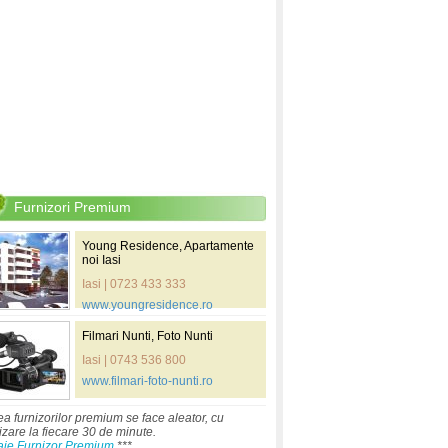
Furnizori Premium
Young Residence, Apartamente
noi Iasi
Iasi | 0723 433 333
www.youngresidence.ro
Filmari Nunti, Foto Nunti
Iasi | 0743 536 800
www.filmari-foto-nunti.ro
ea furnizorilor premium se face aleator, cu
izare la fiecare 30 de minute.
aje Furnizor Premium
***