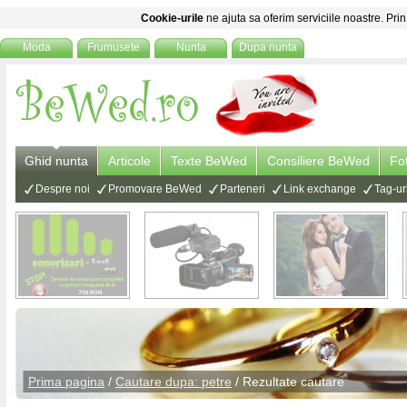
Cookie-urile
ne ajuta sa oferim serviciile noastre. Prin
Moda
Frumusete
Nunta
Dupa nunta
Ghid nunta
Articole
Texte BeWed
Consiliere BeWed
Fo
Despre noi
Promovare BeWed
Parteneri
Link exchange
Tag-ur
Prima pagina
/
Cautare dupa: petre
/ Rezultate cautare