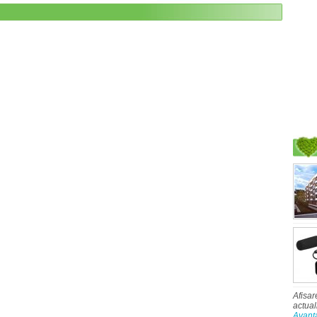
Afisar
actual
Avant