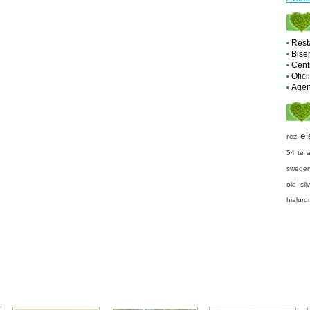
Rest
Biser
Cent
Ofici
Agent
el
roz
54
te 
swede
old sil
hialuro