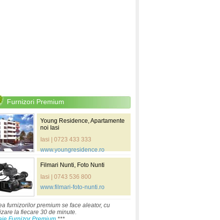
Furnizori Premium
Young Residence, Apartamente
noi Iasi
Iasi | 0723 433 333
www.youngresidence.ro
Filmari Nunti, Foto Nunti
Iasi | 0743 536 800
www.filmari-foto-nunti.ro
ea furnizorilor premium se face aleator, cu
izare la fiecare 30 de minute.
aje Furnizor Premium
***