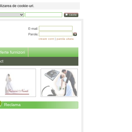
ilizarea de cookie-uri.
cauta
E-mail:
Parola:
creare cont
|
parola uitata
ferte furnizori
ct
Reclama