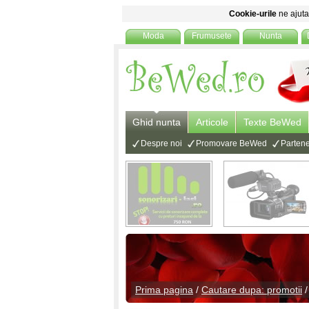
Cookie-urile
ne ajuta 
Moda
Frumusete
Nunta
Ghid nunta
Articole
Texte BeWed
Despre noi
Promovare BeWed
Partene
Prima pagina
/
Cautare dupa: promotii
/