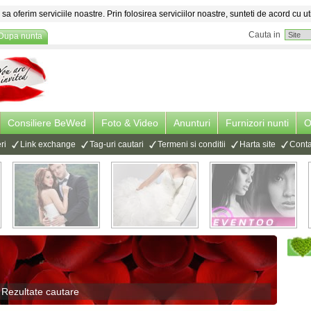
sa oferim serviciile noastre. Prin folosirea serviciilor noastre, sunteti de acord cu ut
Cauta in
Dupa nunta
Consiliere BeWed
Foto & Video
Anunturi
Furnizori nunti
O
ri
Link exchange
Tag-uri cautari
Termeni si conditii
Harta site
Conta
 Rezultate cautare