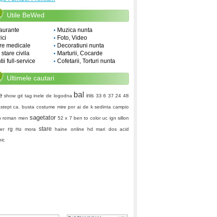
Utile BeWed
aurante
Muzica nunta
ici
Foto, Video
re medicale
Decoratiuni nunta
i stare civila
Marturii, Cocarde
ii full-service
Cofetarii, Torturi nunta
Ultimele cautari
bal
e
inis
show
git tag
inele de logodna
33 6 37 24 48
astept ca.
busta
costume mire
por ai de k
sedinta
campio
sagetator
n
roman men
52 x 7
ben to
color uc
ign
sillon
stare
rg nu
ver
mora
haine online
hd
mari dos
acid
nic