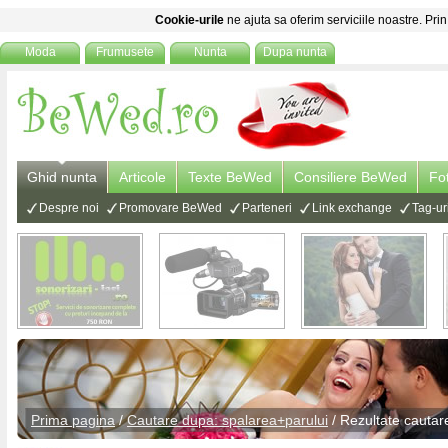
Cookie-urile
ne ajuta sa oferim serviciile noastre. Prin
Moda
Frumusete
Nunta
Dupa nunta
Ghid nunta
Articole
Texte BeWed
Consiliere BeWed
Fo
Despre noi
Promovare BeWed
Parteneri
Link exchange
Tag-ur
Prima pagina
/
Cautare dupa: spalarea+parului
/ Rezultate cautar