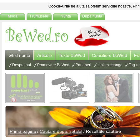
Cookie-urile
ne ajuta sa oferim serviciile noastre. Prin
Moda
Frumusete
Nunta
Dupa nunta
Ghid nunta
Articole
Texte BeWed
Consiliere BeWed
Fo
Despre noi
Promovare BeWed
Parteneri
Link exchange
Tag-ur
Prima pagina
/
Cautare dupa: sptalul
/ Rezultate cautare